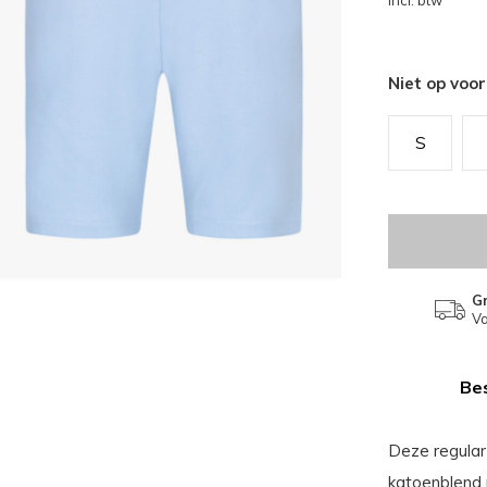
Incl. btw
Niet op voo
S
Gr
Va
Bes
Deze regular
katoenblend 