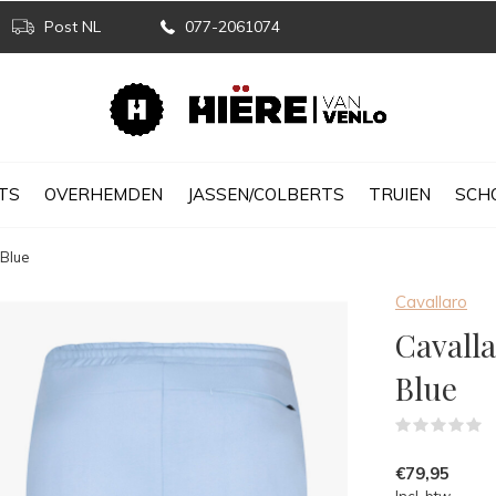
Post NL
077-2061074
TS
OVERHEMDEN
JASSEN/COLBERTS
TRUIEN
SCH
 Blue
Cavallaro
Cavalla
Blue
(
€79,95