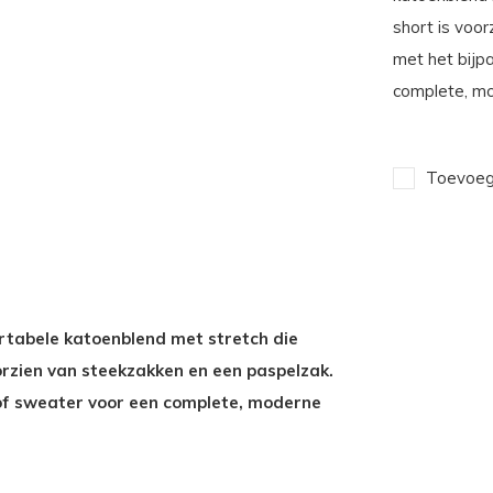
short is voo
met het bijp
complete, m
Toevoege
rtabele katoenblend met stretch die
orzien van steekzakken en een paspelzak.
 of sweater voor een complete, moderne