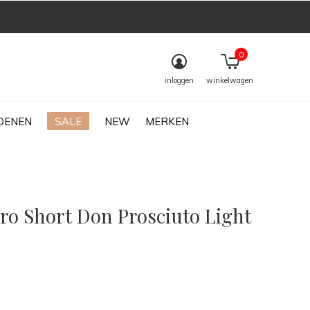
0
inloggen
winkelwagen
OENEN
SALE
NEW
MERKEN
ro Short Don Prosciuto Light
0)