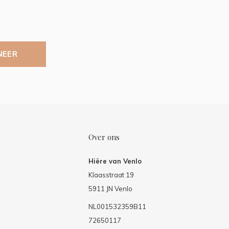
NEER
Over ons
Hiëre van Venlo
Klaasstraat 19
5911 JN Venlo
NL001532359B11
72650117