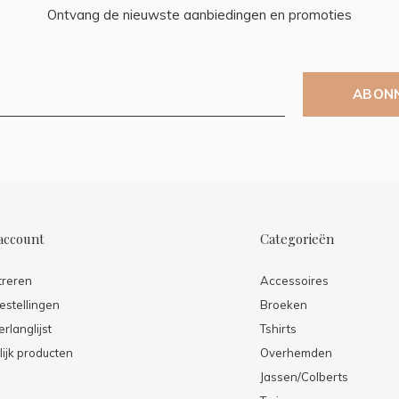
Ontvang de nieuwste aanbiedingen en promoties
ABON
account
Categorieën
treren
Accessoires
estellingen
Broeken
erlanglijst
Tshirts
lijk producten
Overhemden
Jassen/Colberts