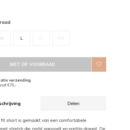
rraad
M
L
XL
XXL
NIET OP VOORRAAD
atis verzending
naf €75,-
chrijving
Delen
 fit short is gemaakt van een comfortabele
met stretch die zacht aanvoelt en prettig draagt. De