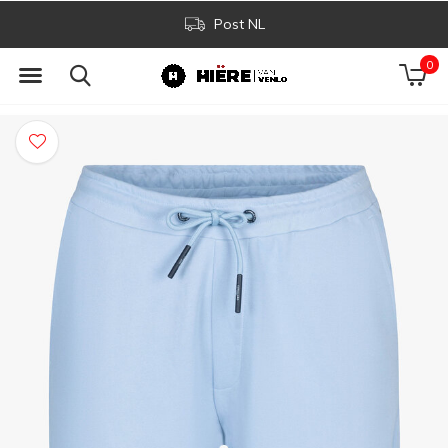
Post NL
0