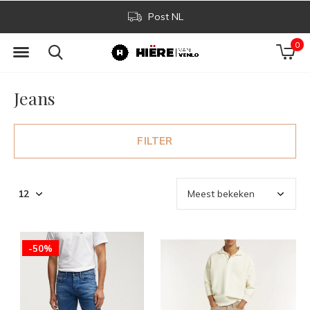
Post NL
0
Jeans
FILTER
-50%