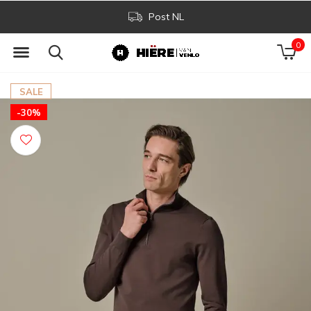
Post NL
0
SALE
-30%