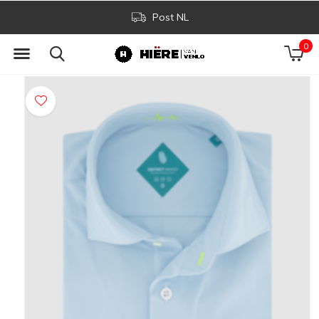
Post NL
0