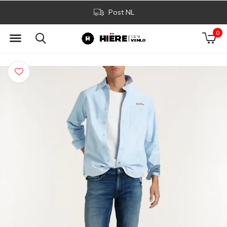
Post NL
0