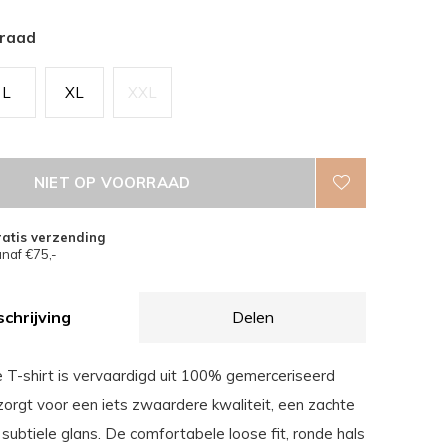
rraad
L
XL
XXL
NIET OP VOORRAAD
atis verzending
naf €75,-
chrijving
Delen
ge T-shirt is vervaardigd uit 100% gemerceriseerd
zorgt voor een iets zwaardere kwaliteit, een zachte
subtiele glans. De comfortabele loose fit, ronde hals