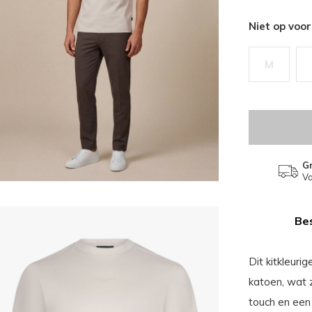
Niet op voo
M
Gr
Va
Bes
Dit kitkleuri
katoen, wat 
touch en een 