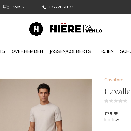
Post NL
077-2061074
TS
OVERHEMDEN
JASSEN/COLBERTS
TRUIEN
SCH
Cavallaro
Cavalla
(
€79,95
Incl. btw