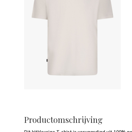
Productomschrijving
Dit kitkleurige T-shirt is vervaardigd uit 100% 