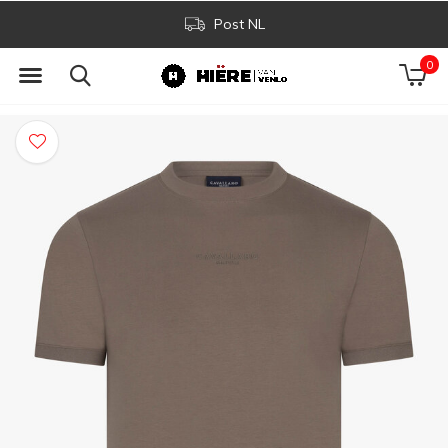
Post NL
0