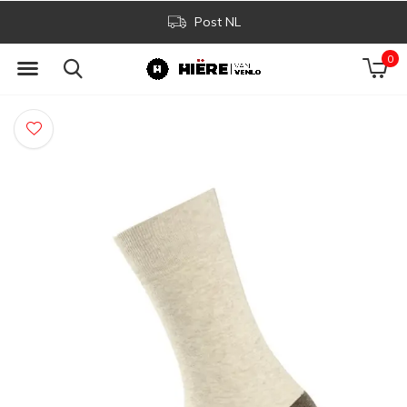
Post NL
0