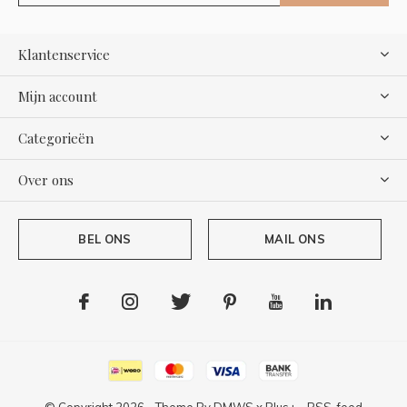
Klantenservice
Mijn account
Categorieën
Over ons
BEL ONS
MAIL ONS
© Copyright
2026
- Theme By
DMWS
x
Plus+
-
RSS-feed