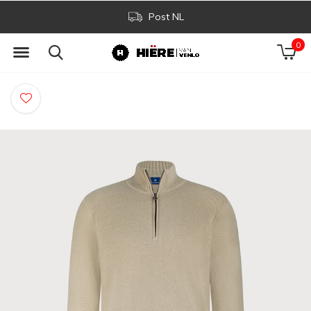
Post NL
0