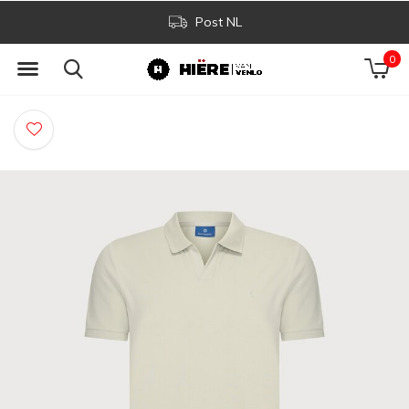
Post NL
0