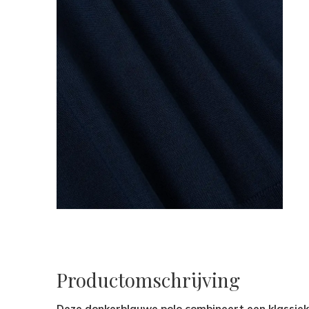
Productomschrijving
Deze donkerblauwe polo combineert een klassieke