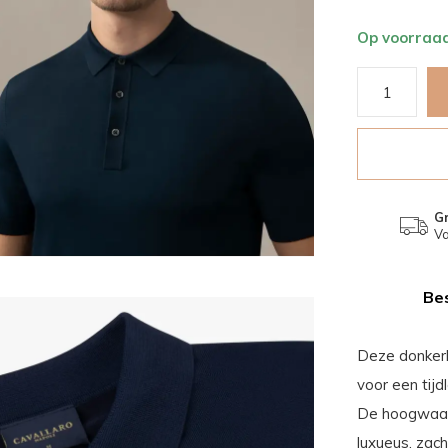
Op voorraa
Gr
Va
Bes
Deze donkerb
voor een tijd
De hoogwaard
luxueus, zac