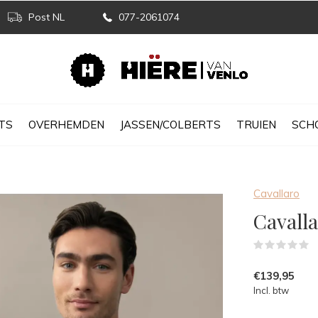
Post NL
077-2061074
TS
OVERHEMDEN
JASSEN/COLBERTS
TRUIEN
SCH
Cavallaro
Cavall
(
€139,95
Incl. btw